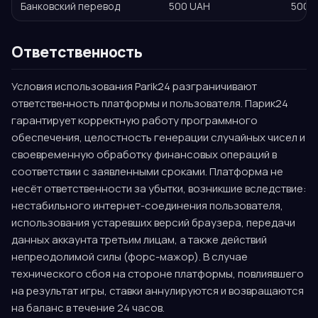
Банковский перевод
500 UAH
500 
Ответственность
Условия использования Parik24 разграничивают
ответственность платформы и пользователя. Парик24
гарантирует корректную работу программного
обеспечения, целостность генерации случайных чисел и
своевременную обработку финансовых операций в
соответствии с заявленными сроками. Платформа не
несёт ответственности за убытки, возникшие вследствие:
нестабильного интернет-соединения пользователя,
использования устаревших версий браузера, передачи
данных аккаунта третьим лицам, а также действий
непреодолимой силы (форс-мажор). В случае
технического сбоя на стороне платформы, повлиявшего
на результат игры, ставки аннулируются и возвращаются
на баланс в течение 24 часов.