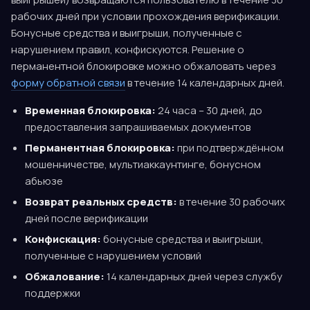
рабочих дней при условии прохождения верификации.
Бонусные средства и выигрыши, полученные с
нарушением правил, конфискуются. Решение о
перманентной блокировке можно обжаловать через
форму обратной связи
в течение 14 календарных дней.
Временная блокировка:
24 часа – 30 дней, до
предоставления запрашиваемых документов
Перманентная блокировка:
при подтверждённом
мошенничестве, мультиаккаунтинге, бонусном
абьюзе
Возврат реальных средств:
в течение 30 рабочих
дней после верификации
Конфискация:
бонусные средства и выигрыши,
полученные с нарушением условий
Обжалование:
14 календарных дней через службу
поддержки