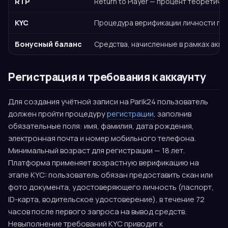
RTP
Return to Player — процент теоретиче
KYC
Процедура верификации личности по
Бонусный баланс
Средства, начисленные в рамках акц
Регистрация и требования к аккаунту
Для создания учётной записи на Parik24 пользователь
должен пройти процедуру
регистрации
, заполнив
обязательные поля: имя, фамилия, дата рождения,
электронная почта и номер мобильного телефона.
Минимальный возраст для регистрации — 18 лет.
Платформа применяет возрастную верификацию на
этапе KYC: пользователь обязан предоставить скан или
фото документа, удостоверяющего личность (паспорт,
ID-карта, водительское удостоверение), в течение 72
часов после первого запроса на вывод средств.
Невыполнение требований KYC приводит к