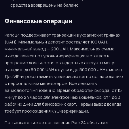
средства возвращены на баланс
Финансовые операции
Parik 24 поддерживает транзакции в украинских гривнах
(UAH). Минимальный депозит составляет 100 UAH,
минимальный вывод — 200 UAH. Максимальная сумма
вывода зависит от уровня верификации и статуса в
программе лояльности: стандартные аккаунты могут
выводить до 50 000 UAH в сутки и до 500 000 UAH в месяц.
Для VIP-игроков лимиты увеличиваются по согласованию
с персональным менеджером. Все депозиты
зачисляются мгновенно. Время обработки вывода: от 15
минут до 24 часов для электронных кошельков, от 1 до 3
рабочих дней для банковских карт. Первый вывод всегда
требует прохождения KYC-верификации.
Пользовательское соглашение Parik24 обязывает