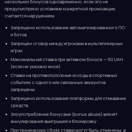
нескольких бонусов одновременно, если это не
предусмотрено условиями конкретной промоакции,
считается нарушением.
Запрещено использование автоматизированного ПО
и ботов
Запрещён сговор между игроками в мультиплеерных
играх
Максимальная ставка при активном бонусе — 50 UAH
(если не указано иное)
Ставки на противоположные исходы в спортивных
событиях с одного или связанных аккаунтов
запрещены
Запрещено использование платформы для отмывания
средств
Злоупотребление бонусами (bonus abuse) влечёт
аннулирование выигрышей и блокировку
При технических сбоях ставки могут быть отменены, а