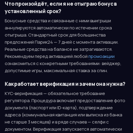
Что произойдёт, если я не отыграю бонус в
установленный срок?
Бонусные средства и связанные с ними выигрыши
аннулируются автоматически по истечении срока
отыгрыша. Стандартный срок для большинства
предложений Парик24 — 7 дней с момента активации.
Реальные средства на балансе не затрагиваются.
Рекомендуем перед активацией любой
промоакции
ознакомиться с конкретными требованиями: вейджер,
допустимые игры, максимальная ставка за спин.
Как работает верификация и зачем она нужна?
KYC-верификация — обязательное требование
регулятора. Процедура включает предоставление фото
документа (паспорт или ID-карта), подтверждение
адреса (коммунальная квитанция или выписка из банка
не старше 3 месяцев) и в ряде случаев — селфи с
документом. Верификация запускается автоматически