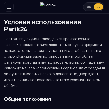
UK
RU
Условия использования
Parik24
Настоящий документ определяет правила казино
Парик24, порядок взаимодействия между платформой и
пользователями, а также устанавливает обязательства
сторон. Каждый зарегистрированный игрок обязан
ознакомиться с данным пользовательским соглашением
Parik24 до начала использования сервиса. Факт создания
аккаунта и внесения первого депозита подтверждает,
что вы приняли все изложенные ниже условия в полном
объёме.
Общие положения