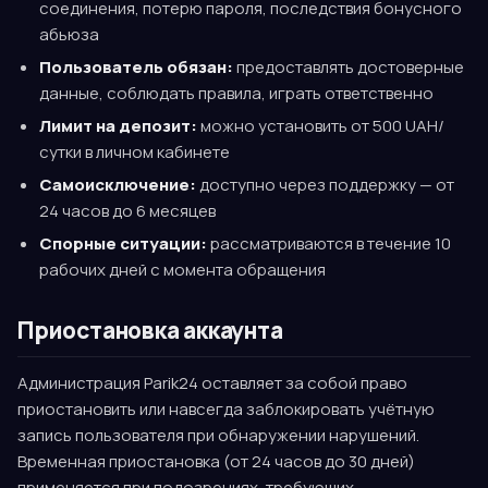
соединения, потерю пароля, последствия бонусного
абьюза
Пользователь обязан:
предоставлять достоверные
данные, соблюдать правила, играть ответственно
Лимит на депозит:
можно установить от 500 UAH/
сутки в личном кабинете
Самоисключение:
доступно через поддержку — от
24 часов до 6 месяцев
Спорные ситуации:
рассматриваются в течение 10
рабочих дней с момента обращения
Приостановка аккаунта
Администрация Parik24 оставляет за собой право
приостановить или навсегда заблокировать учётную
запись пользователя при обнаружении нарушений.
Временная приостановка (от 24 часов до 30 дней)
применяется при подозрениях, требующих