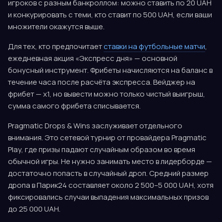
игроков с разным банкроллом: можно ставить по 20 UAH
и конкурировать с теми, кто ставит по 500 UAH, если ваши
множители окажутся выше.
Для тех, кто предпочитает
ставки на футбольные матчи
,
ежедневная акция «Экспресс дня» — основной
бонусный инструмент. Фрибеты начисляются на баланс в
течение часа после расчёта экспресса. Вейджер на
фрибет — x1, но вывести можно только чистый выигрыш,
сумма самого фрибета списывается.
Pragmatic Drops & Wins заслуживает отдельного
внимания. Это сетевой турнир от провайдера Pragmatic
Play, где призы падают случайным образом во время
обычной игры. Не нужно занимать место в лидерборде —
достаточно попасть в случайный дроп. Средний размер
дропа в Парик24 составляет около 2 500–5 000 UAH, хотя
фиксировались случаи выпадения максимальных призов
до 25 000 UAH.