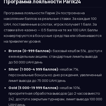
Программа лояльности Parik24
Программа лояльности Парик 24 построена на
накоплении баллов за реальные ставки. За каждые 100
UAH, поставленные в слотах, игрок получает 1 балл. За
ставки в live-казино — 0.5 балла на те же 100 UAH. Баллы
конвертируются в бонусные средства или обмениваются
на привилегии уровня.
Bronze (0–999 баллов):
базовый кешбэк 5%, доступ к
еженедельным акциям, стандартные лимиты вывода
до 50 000 UAH/день
Silver (1 000–4 999 баллов):
кешбэк 7%,
персональные бонусы ко дню рождения, увеличенный
лимит вывода до 75 000 UAH/день
Gold (5 000–19 999 баллов):
кешбэк 10%,
приоритетная обработка выводов (до 2 часов вместо
24), доступ к закрытым турнирам, лимит вывода 100 000
UAH/день