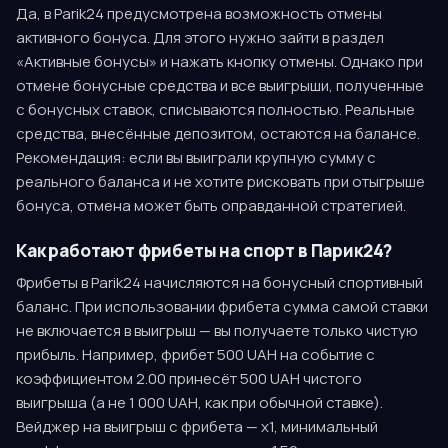
Да, в Parik24 предусмотрена возможность отмены
активного бонуса. Для этого нужно зайти в раздел
«Активные бонусы» и нажать кнопку отмены. Однако при
отмене бонусные средства и все выигрыши, полученные
с бонусных ставок, списываются полностью. Реальные
средства, внесённые депозитом, остаются на балансе.
Рекомендация: если вы выиграли крупную сумму с
реального баланса и не хотите рисковать при отыгрыше
бонуса, отмена может быть оправданной стратегией.
Как работают фрибеты на спорт в Парик24?
Фрибеты в Parik24 начисляются на бонусный спортивный
баланс. При использовании фрибета сумма самой ставки
не включается в выигрыш — вы получаете только чистую
прибыль. Например, фрибет 500 UAH на событие с
коэффициентом 2.00 принесёт 500 UAH чистого
выигрыша (а не 1 000 UAH, как при обычной ставке).
Вейджер на выигрыш с фрибета — x1, минимальный