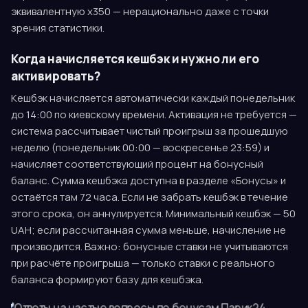
эквивалентную x350 — нерационально даже с точки
зрения статистики.
Когда начисляется кешбэк и нужно ли его
активировать?
Кешбэк начисляется автоматически каждый понедельник
до 14:00 по киевскому времени. Активация не требуется —
система рассчитывает чистый проигрыш за прошедшую
неделю (понедельник 00:00 — воскресенье 23:59) и
начисляет соответствующий процент на бонусный
баланс. Сумма кешбэка доступна в разделе «Бонусы» и
остаётся там 72 часа. Если не забрать кешбэк в течение
этого срока, он аннулируется. Минимальный кешбэк — 50
UAH; если рассчитанная сумма меньше, начисление не
производится. Важно: бонусные ставки не учитываются
при расчёте проигрыша — только ставки с реального
баланса формируют базу для кешбэка.