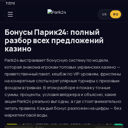
```html
UK
RU
Бонусы Парик24: полный
разбор всех предложений
казино
Parik24 выстраивает бонусную систему по модели,
которая знакома игрокам топовых украинских казино —
приветственный пакет, кешбэк по VIP-уровням, фриспины
на конкретные слоты и регулярные турниры с призовым
фондом в гривнах. В этом разборе я покажу точные
суммы, проценты, условия вейджера и объясню, какие
акции Parik24 реально выгодны, а где стоит внимательно
читать правила. Каждый бонус разложен на цифры — без
маркетинговой воды.