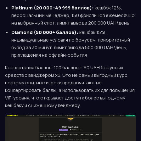
Platinum (20 000–49 999 баллов):
кешбэк 12%,
персональный менеджер, 150 фриспинов ежемесячно
на выбранный слот, лимит вывода 200 000 UAH/день
Diamond (50 000+ баллов):
кешбэк 15%,
индивидуальные условия по бонусам, приоритетный
вывод за 30 минут, лимит вывода 500 000 UAH/день,
приглашения на офлайн-события
Конвертация баллов: 100 баллов = 50 UAH бонусных
средств с вейджером x5. Это не самый выгодный курс,
поэтому опытные игроки предпочитают не
конвертировать баллы, а использовать их для повышения
VIP-уровня, что открывает доступ к более выгодному
кешбэку и сниженному вейджеру.