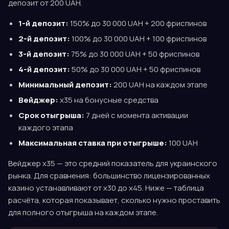
депозит от 200 UAH.
1-й депозит:
150% до 30 000 UAH + 200 фриспинов
2-й депозит:
100% до 30 000 UAH + 100 фриспинов
3-й депозит:
75% до 30 000 UAH + 50 фриспинов
4-й депозит:
50% до 30 000 UAH + 50 фриспинов
Минимальный депозит:
200 UAH на каждом этапе
Вейджер:
x35 на бонусные средства
Срок отыгрыша:
7 дней с момента активации
каждого этапа
Максимальная ставка при отыгрыше:
100 UAH
Вейджер x35 — это средний показатель для украинского
рынка. Для сравнения: большинство лицензированных
казино устанавливают от x30 до x45. Ниже — таблица
расчёта, которая показывает, сколько нужно проставить
для полного отыгрыша на каждом этапе.