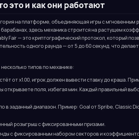
то это и как они работают
гория на платформе, объединяющая игры с мгновенным р
а барабанах, здесь механика строится на растущем коэфф
bly Fair — это криптографический протокол, который по
ельность одного раунда — от 5 до 60 секунд, что делае
а несколько типов по механике:
ёт от x1.00, игрок должен вывести ставку до краша. Прим
ы открываете поля, избегая мин. Каждый правильный выб
о в заданный диапазон. Пример: Goal от Spribe, Classic D
нный розыгрыш с фиксированными призами.
нды с фиксированным набором секторов и коэффициенто