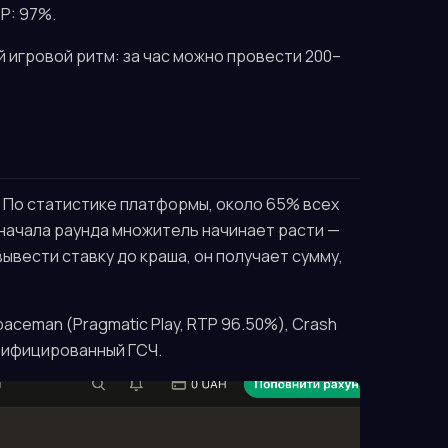
P: 97%.
 игровой ритм: за час можно провести 200–
. По статистике платформы, около 65% всех
 начала раунда множитель начинает расти —
 вывести ставку до краша, он получает сумму,
paceman (Pragmatic Play, RTP 96.50%), Crash
ертифицированный ГСЧ.