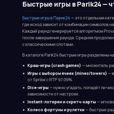
Быстрые игры в Parik24 — ч
Быстрые игры в Парик24
— это отдельная кате
где исход зависит от комбинации символов н
Каждый раунд генерируется алгоритмом Prova
после завершения раунда. Средняя продолжит
с классическими слотами.
В каталоге Parik24 быстрые игры разделены н
Краш-игры (crash games)
— множитель раст
Игры с выбором ячеек (mines/towers)
— в
от Spribe с RTP 97.09%.
Dice-игры
— нужно угадать, попадёт ли числ
зависимости от настроек.
Instant-лотереи и скретч-карты
— мгнове
Колесо фортуны и рулетки
— быстрые рау