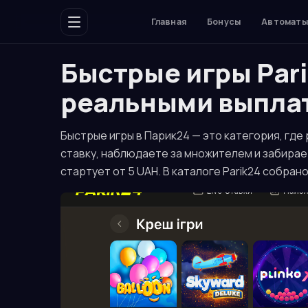
Главная
Бонусы
Автоматы
Быстрые игры Par
реальными выпла
Быстрые игры в Парик24 — это категория, где
ставку, наблюдаете за множителем и забирае
стартует от 5 UAH. В каталоге Parik24 собрано