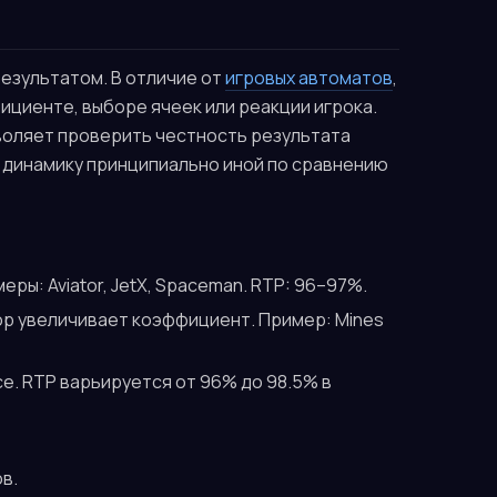
езультатом. В отличие от
игровых автоматов
,
ициенте, выборе ячеек или реакции игрока.
зволяет проверить честность результата
т динамику принципиально иной по сравнению
еры: Aviator, JetX, Spaceman. RTP: 96–97%.
ор увеличивает коэффициент. Пример: Mines
ice. RTP варьируется от 96% до 98.5% в
в.