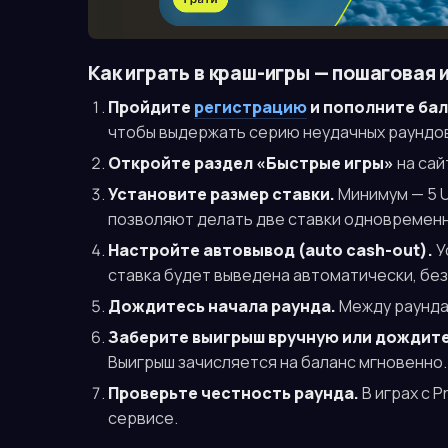
Как играть в краш-игры — пошаговая 
Пройдите
регистрацию
и пополните бал
чтобы выдержать серию неудачных раундо
Откройте раздел «Быстрые игры»
на сай
Установите размер ставки.
Минимум — 5 U
позволяют делать две ставки одновременн
Настройте автовывод (auto cash-out).
У
ставка будет выведена автоматически, без
Дождитесь начала раунда.
Между раундам
Заберите выигрыш вручную или дождите
Выигрыш зачисляется на баланс мгновенно.
Проверьте честность раунда.
В играх с P
сервисе.