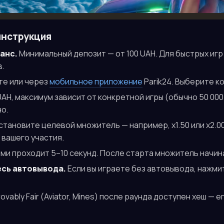
инструкция
анс.
Минимальный депозит — от 100 UAH. Для быстрых игр
в.
те или через
мобильное приложение
Parik24. Выберите ко
AH, максимум зависит от конкретной игры (обычно 50 000
о.
становите целевой множитель — например, x1.50 или x2.
 вашего участия.
и проходит 5–10 секунд. После старта множитель начин
сь автовывода.
Если вы играете без автовывода, нажмит
rovably Fair (Aviator, Mines) после раунда доступен хеш