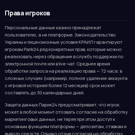
Права игроков
Персональные данные казино принадлежат
пользователю, а не платформе. Законодательство
Украины и лицензионные условия КРАИЛ гарантируют
игрокам Parik24 ряд конкретных прав, которые можно
реализовать через обращение в службу поддержки по
электронной почте или в live-чат. Среднее время
обработки запроса на реализацию права — 72 часа; в
сложных случаях (например, полное удаление аккаунта
с игровой историей более 12 месяцев) срок может
составлять до 30 календарных дней.
Защита данных Парик24 предусматривает, что игрок
может в любой момент отозвать согласие на обработку
маркетинговых данных, не теряя при этом доступ к
основным функциям платформы — депозитам, ставкам и
выводу средств. Однако отзыв согласия на обработку