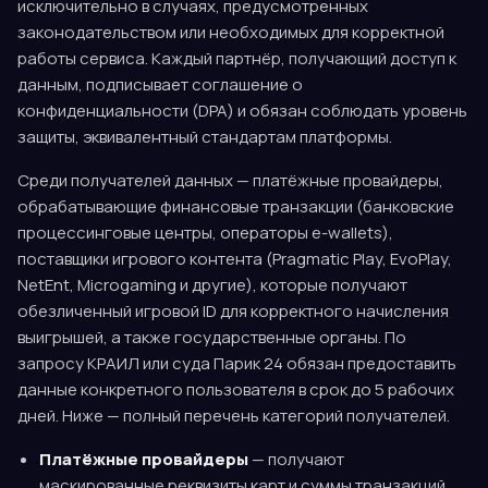
исключительно в случаях, предусмотренных
законодательством или необходимых для корректной
работы сервиса. Каждый партнёр, получающий доступ к
данным, подписывает соглашение о
конфиденциальности (DPA) и обязан соблюдать уровень
защиты, эквивалентный стандартам платформы.
Среди получателей данных — платёжные провайдеры,
обрабатывающие финансовые транзакции (банковские
процессинговые центры, операторы e-wallets),
поставщики игрового контента (Pragmatic Play, EvoPlay,
NetEnt, Microgaming и другие), которые получают
обезличенный игровой ID для корректного начисления
выигрышей, а также государственные органы. По
запросу КРАИЛ или суда Парик 24 обязан предоставить
данные конкретного пользователя в срок до 5 рабочих
дней. Ниже — полный перечень категорий получателей.
Платёжные провайдеры
— получают
маскированные реквизиты карт и суммы транзакций