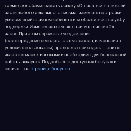
тремя способами: нажать ссылку «Отписаться» в нижней
части любого рекламного письма, изменить настройки
уведомлений в личном кабинете или обратиться в службу
поддержки. Изменения вступают в силу в течение 24
часов. При этом сервисные уведомления
(подтверждение депозита, статус вывода, изменения в
условиях пользования) продолжат приходить — они не
являются маркетинговыми и необходимы для безопасной
работы аккаунта. Подробнее о доступных бонусах и
акциях — на
странице бонусов
.