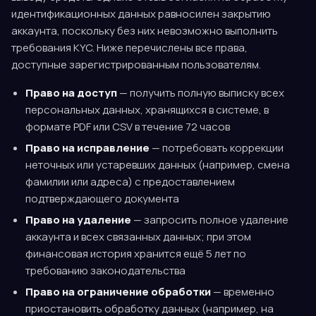
идентификационных данных равносилен закрытию
аккаунта, поскольку без них невозможно выполнить
требования KYC. Ниже перечислены все права,
доступные зарегистрированным пользователям.
Право на доступ
— получить полную выписку всех
персональных данных, хранящихся в системе, в
формате PDF или CSV в течение 72 часов
Право на исправление
— потребовать коррекции
неточных или устаревших данных (например, смена
фамилии или адреса) с предоставлением
подтверждающего документа
Право на удаление
— запросить полное удаление
аккаунта и всех связанных данных; при этом
финансовая история хранится ещё 5 лет по
требованию законодательства
Право на ограничение обработки
— временно
приостановить обработку данных (например, на