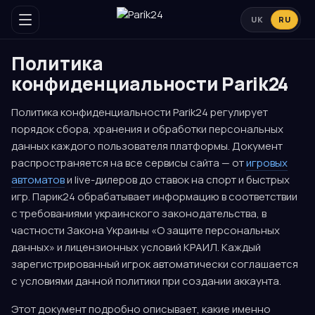
UK
RU
Политика
конфиденциальности Parik24
Политика конфиденциальности Parik24 регулирует
порядок сбора, хранения и обработки персональных
данных каждого пользователя платформы. Документ
распространяется на все сервисы сайта — от
игровых
автоматов
и live-дилеров до ставок на спорт и быстрых
игр. Парик24 обрабатывает информацию в соответствии
с требованиями украинского законодательства, в
частности Закона Украины «О защите персональных
данных» и лицензионных условий КРАИЛ. Каждый
зарегистрированный игрок автоматически соглашается
с условиями данной политики при создании аккаунта.
Этот документ подробно описывает, какие именно