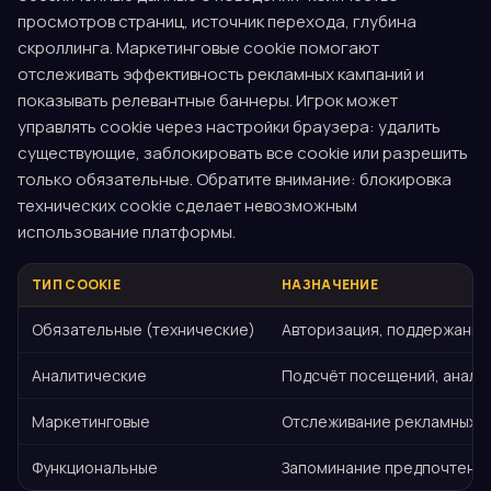
просмотров страниц, источник перехода, глубина
скроллинга. Маркетинговые cookie помогают
отслеживать эффективность рекламных кампаний и
показывать релевантные баннеры. Игрок может
управлять cookie через настройки браузера: удалить
существующие, заблокировать все cookie или разрешить
только обязательные. Обратите внимание: блокировка
технических cookie сделает невозможным
использование платформы.
ТИП COOKIE
НАЗНАЧЕНИЕ
Обязательные (технические)
Авторизация, поддержание 
Аналитические
Подсчёт посещений, анали
Маркетинговые
Отслеживание рекламных к
Функциональные
Запоминание предпочтений 