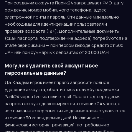
При создании аккаунта Парик24 запрашивает ФИО, дату
рождения, номер мобильного телефона, адрес
электронной почты и пароль. Эти данные минимально
необходимы для идентификации пользователя и
проверки возраста (18+). Дополнительные документы
(скан паспорта, подтверждение адреса) потребуются на
этапе верификации — при первом выводе средств от 500
UAH или при суммарных депозитах от 20 000 UAH.
Могу ли я удалить свой аккаунт и все
персональные данные?
Да. Каждый игрок имеет право запросить полное
удаление аккаунта, обратившись в службу поддержки
Parik24 через live-чат или e-mail. После подтверждения
запроса аккаунт деактивируется в течение 24 часов, а
все связанные персональные данные казино удаляются
в течение 30 календарных дней. Исключение —
финансовая история транзакций: по требованию
украинского законодательства она хранится 5 лет