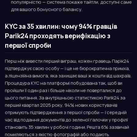
популярністю — система покаже тайтли, доступні саме
для вашого бонусного балансу.
KYC за 35 хвилин: чому 94% гравців
Parik24 проходять верифікацію з
першої спроби
Перш ніж вивести перший виграш, кожен гравець Парік24
підтверджує свою особу — і це не бюрократична примха,
а ліцензійна вимога, яка захищає ваші ж кошти від шахраїв.
Процедура KYC на платформі побудована так, щоб ви
пройшли її один раз і більше ніколи не поверталися до
цього питання. За внутрішньою статистикою Parik24 за
перший квартал 2025 року, 94% нових користувачів
отримують підтвердження з першої спроби — і середній
час від подання документів до зеленої галочки у профілі
становить 35 хвилин у робочі години. Решта 6% зазвичай
помиляються з якістю фотографій або подають