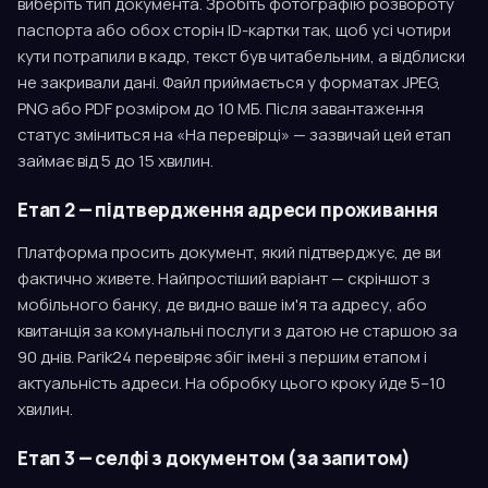
виберіть тип документа. Зробіть фотографію розвороту
паспорта або обох сторін ID-картки так, щоб усі чотири
кути потрапили в кадр, текст був читабельним, а відблиски
не закривали дані. Файл приймається у форматах JPEG,
PNG або PDF розміром до 10 МБ. Після завантаження
статус зміниться на «На перевірці» — зазвичай цей етап
займає від 5 до 15 хвилин.
Етап 2 — підтвердження адреси проживання
Платформа просить документ, який підтверджує, де ви
фактично живете. Найпростіший варіант — скріншот з
мобільного банку, де видно ваше ім'я та адресу, або
квитанція за комунальні послуги з датою не старшою за
90 днів. Parik24 перевіряє збіг імені з першим етапом і
актуальність адреси. На обробку цього кроку йде 5–10
хвилин.
Етап 3 — селфі з документом (за запитом)