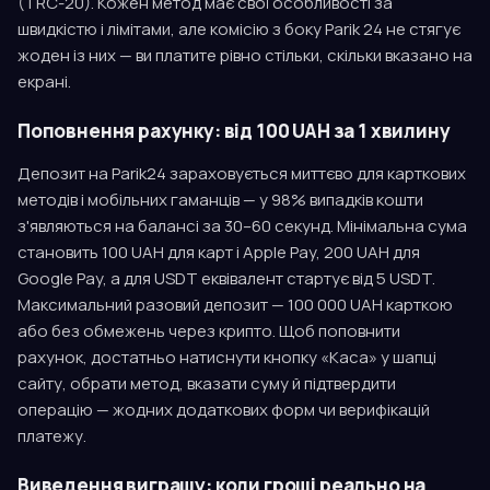
(TRC-20). Кожен метод має свої особливості за
швидкістю і лімітами, але комісію з боку Parik 24 не стягує
жоден із них — ви платите рівно стільки, скільки вказано на
екрані.
Поповнення рахунку: від 100 UAH за 1 хвилину
Депозит на Parik24 зараховується миттєво для карткових
методів і мобільних гаманців — у 98% випадків кошти
з'являються на балансі за 30–60 секунд. Мінімальна сума
становить 100 UAH для карт і Apple Pay, 200 UAH для
Google Pay, а для USDT еквівалент стартує від 5 USDT.
Максимальний разовий депозит — 100 000 UAH карткою
або без обмежень через крипто. Щоб поповнити
рахунок, достатньо натиснути кнопку «Каса» у шапці
сайту, обрати метод, вказати суму й підтвердити
операцію — жодних додаткових форм чи верифікацій
платежу.
Виведення виграшу: коли гроші реально на