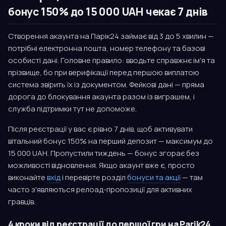
бонус 150% до 15 000 UAH чекає 7 днів
Створення акаунта на Парік24 займає від 3 до 5 хвилин —
потрібні електронна пошта, номер телефону та базові
особисті дані. Головне правило: вводьте справжнє ім'я та
прізвище, бо при верифікації перед першою виплатою
система звірить їх із документом. Фейкові дані — пряма
дорога до блокування акаунта разом із виграшем, і
служба підтримки тут не допоможе.
Після реєстрації у вас є рівно 7 днів, щоб активувати
вітальний бонус 150% на перший депозит — максимум до
15 000 UAH. Пропустили тиждень — бонус згорає без
можливості відновлення. Якщо акаунт вже є, просто
виконайте
вхід
і перевірте розділ
бонуси та акції
— там
часто з'являються релоад-пропозиції для активних
гравців.
4 кроки від реєстрації до першої гри на Parik24