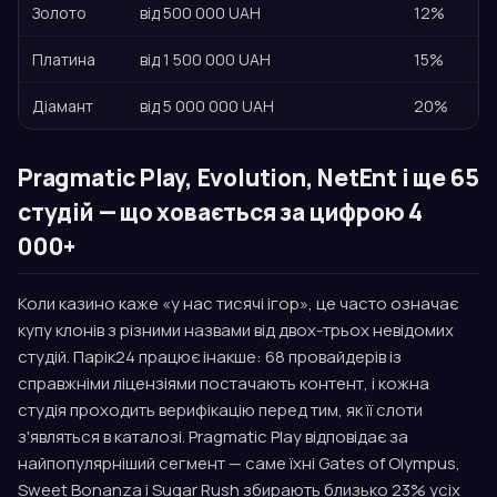
Золото
від 500 000 UAH
12%
Платина
від 1 500 000 UAH
15%
Діамант
від 5 000 000 UAH
20%
Pragmatic Play, Evolution, NetEnt і ще 65
студій — що ховається за цифрою 4
000+
Коли казино каже «у нас тисячі ігор», це часто означає
купу клонів з різними назвами від двох-трьох невідомих
студій. Парік24 працює інакше: 68 провайдерів із
справжніми ліцензіями постачають контент, і кожна
студія проходить верифікацію перед тим, як її слоти
з'являться в каталозі. Pragmatic Play відповідає за
найпопулярніший сегмент — саме їхні Gates of Olympus,
Sweet Bonanza і Sugar Rush збирають близько 23% усіх