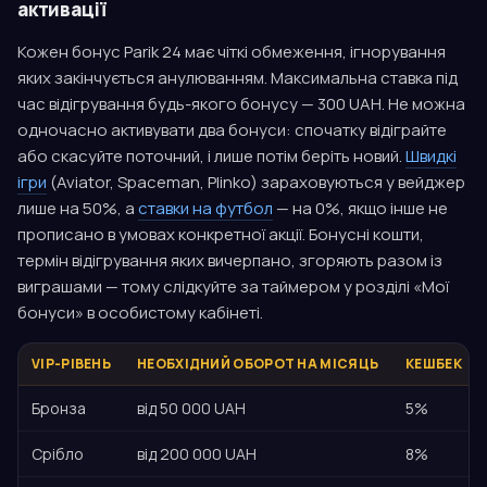
активації
Кожен бонус Parik 24 має чіткі обмеження, ігнорування
яких закінчується анулюванням. Максимальна ставка під
час відігрування будь-якого бонусу — 300 UAH. Не можна
одночасно активувати два бонуси: спочатку відіграйте
або скасуйте поточний, і лише потім беріть новий.
Швидкі
ігри
(Aviator, Spaceman, Plinko) зараховуються у вейджер
лише на 50%, а
ставки на футбол
— на 0%, якщо інше не
прописано в умовах конкретної акції. Бонусні кошти,
термін відігрування яких вичерпано, згоряють разом із
виграшами — тому слідкуйте за таймером у розділі «Мої
бонуси» в особистому кабінеті.
VIP-РІВЕНЬ
НЕОБХІДНИЙ ОБОРОТ НА МІСЯЦЬ
КЕШБЕК
Бронза
від 50 000 UAH
5%
Срібло
від 200 000 UAH
8%