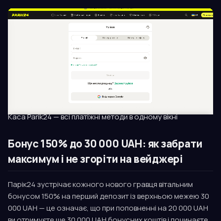
Каса Parik24 — всі платіжні методи в одному вікні
Бонус 150% до 30 000 UAH: як забрати
максимум і не згоріти на вейджері
Парік24 зустрічає кожного нового гравця вітальним
бонусом 150% на перший депозит із верхньою межею 30
000 UAH — це означає, що при поповненні на 20 000 UAH
ви отримуєте ще 30 000 UAH бонусних коштів і починаєте