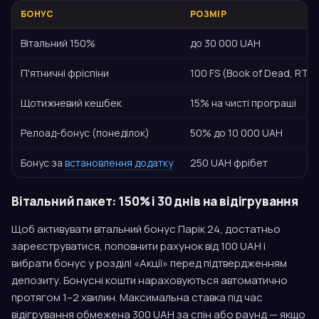
БОНУС
РОЗМІР
Вітальний 150%
до 30 000 UAH
П'ятничні фріспіни
100 FS (Book of Dead, RTP
Щотижневий кешбек
15% на чисті програші
Релоад-бонус (понеділок)
50% до 10 000 UAH
Бонус за
встановлення додатку
250 UAH фрібет
Вітальний пакет: 150% і 30 днів на відігрування
Щоб активувати вітальний бонус Парік 24, достатньо
зареєструватися, поповнити рахунок від 100 UAH і
вибрати бонус у розділі «Акції» перед підтвердженням
депозиту. Бонусні кошти нараховуються автоматично
протягом 1–2 хвилин. Максимальна ставка під час
відігрування обмежена 300 UAH за спін або раунд — якщо