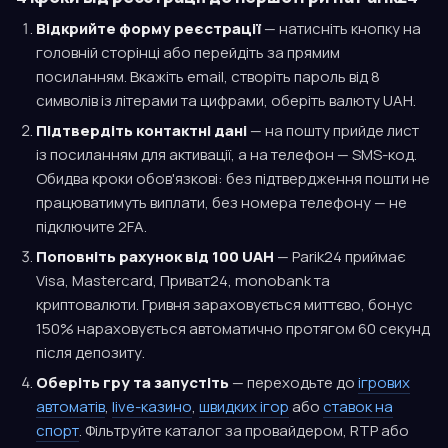
Відкрийте форму реєстрації
— натисніть кнопку на
головній сторінці або перейдіть за прямим
посиланням. Вкажіть email, створіть пароль від 8
символів із літерами та цифрами, оберіть валюту UAH.
Підтвердіть контактні дані
— на пошту прийде лист
із посиланням для активації, а на телефон — SMS-код.
Обидва кроки обов'язкові: без підтвердження пошти не
працюватимуть виплати, без номера телефону — не
підключите 2FA.
Поповніть рахунок від 100 UAH
— Parik24 приймає
Visa, Mastercard, Приват24, monobank та
криптовалюти. Гривня зараховується миттєво, бонус
150% нараховується автоматично протягом 60 секунд
після депозиту.
Оберіть гру та запустіть
— переходьте до
ігрових
автоматів
,
live-казино
,
швидких ігор
або
ставок на
спорт
. Фільтруйте каталог за провайдером, RTP або