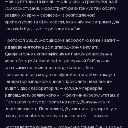
— вечір п'ятниці та вихідні — одночасно грають понад 8
700 користувачів. Інфраструктура витримує такі обсяги
завдяки хмарним серверам із розподіленою
архітектурою та CDN-мережі, яка мінімізує затримки для
гравців із будь-якого регіону України.
Протокол SSL 256-bit шифрує абсолютно кожен запит —
від введення логіна до підтвердження виплати.
Двофакторна автентифікація на Parik24 реалізована
через Google Authenticator і резервний SMS-канал:
навіть якщо зловмисник вкраде пароль, без
шестизначного коду з телефону він не увійде в акаунт.
Генератор випадкових чисел проходить незалежний
аудит у двох лабораторіях — eCOGRA перевіряє
відповідність заявленого RTP фактичним результатам, а
iTech Labs тестує алгоритм на передбачуваність та
повторюваність. Перевірки відбуваються щокварталу, а
звіти доступні регулятору та за запитом — гравцям.
Базова валюта акаунта — українська гривня (UAH), і це не