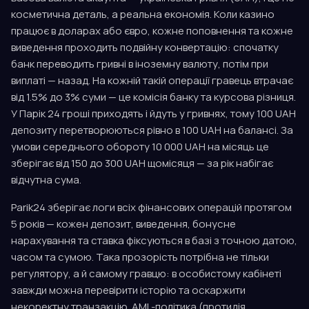
косметична деталь, а реальна економія. Коли казино
працює в доларах або євро, кожне поповнення та кожне
виведення проходить подвійну конвертацію: спочатку
банк переводить гривні в іноземну валюту, потім при
виплаті — назад. На кожній такій операції гравець втрачає
від 1.5% до 3% суми — це комісія банку та курсова різниця.
У Парік 24 гроші приходять і йдуть у гривнях, тому 100 UAH
депозиту перетворюються рівно в 100 UAH на балансі. За
умови середнього обороту 10 000 UAH на місяць це
зберігає від 150 до 300 UAH щомісяця — за рік набігає
відчутна сума.
Parik24 зберігає логи всіх фінансових операцій протягом
5 років — кожен депозит, виведення, бонусне
нарахування та ставка фіксуються в базі з точною датою,
часом та сумою. Така прозорість потрібна не тільки
регулятору, а й самому гравцю: в особистому кабінеті
завжди можна перевірити історію та оскаржити
некоректну транзакцію. AML-політика (протидія